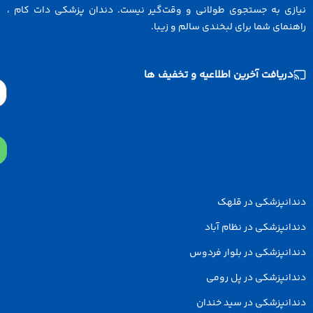
ازی به جستجوی طولانی و وقت‌گیر نیست. دندان پزشکی دات کام ،
نمای شما برای لبخندی سالم و زیبا.
دریافت آخرین اطلاعیه و تخفیف ها
Email
دانپزشکی در قلهک
انپزشکی در نظام آباد
انپزشکی در بلوار فردوس
انپزشکی در پل رومی
انپزشکی در سید خندان