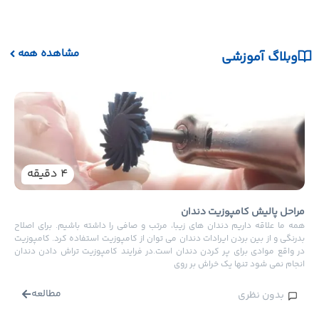
مشاهده همه
وبلاگ آموزشی
نکات
یکی ا
دندان
هستند
4
دقیقه
دندا
راحل پالیش کامپوزیت دندان
مه ما علاقه داریم دندان های زیبا، مرتب و صافی را داشته باشیم. برای اصلاح
درنگی و از بین بردن ایرادات دندان می توان از کامپوزیت استفاده کرد. کامپوزیت
ر واقع موادی برای پر کردن دندان است.در فرایند کامپوزیت تراش دادن دندان
نجام نمی شود تنها یک خراش بر روی
مطالعه
بدون نظری