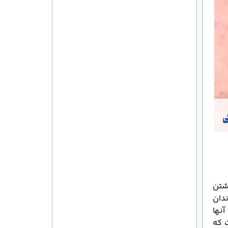
شتن
دان
نها
 که