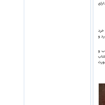
ارای
 خرد
رد و
اب و
ناب
ورت