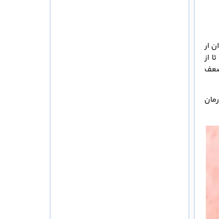
 ار
 از
ضعف
مان