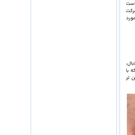
 است
حرکت
ورد
ال،
 با
 تر