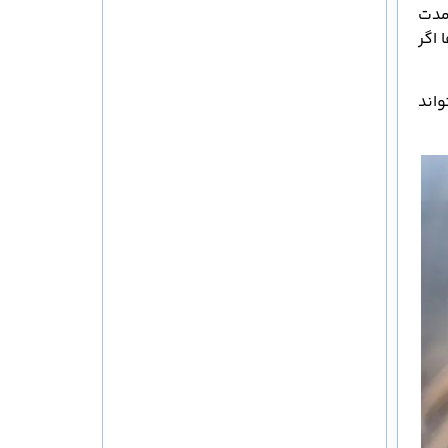
 مدت
 اگر
اند