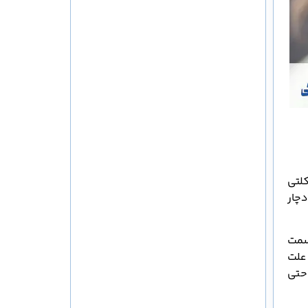
لتی
چار
سمت
 علت
حتی