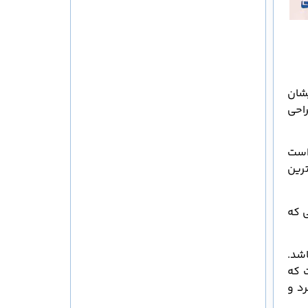
یشان
احی
 است
ترین
ی که
اشد.
 که
رد و