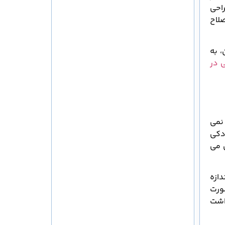
احی
لاح
، به
 در
 نمی
دکی
 می
دازه
ورت
داشت