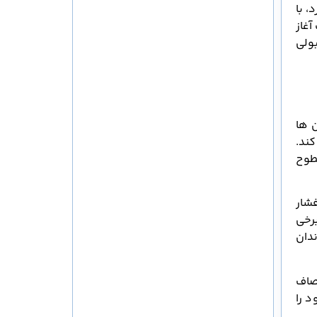
 با
آغاز
بولی
ن ها
کند.
طوح
فشار
رخی
ندان
صاف
د را