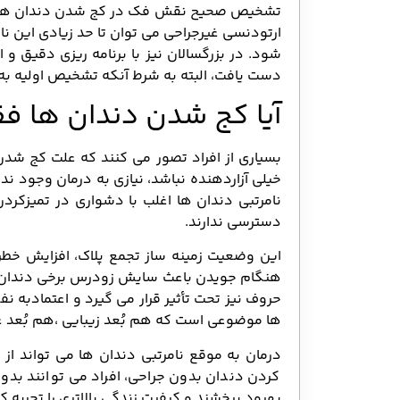
تشخیص صحیح نقش فک در کج شدن دندان ها اهمیت
ارتودنسی غیرجراحی می توان تا حد زیادی این ناه
شود. در بزرگسالان نیز با برنامه ریزی دقیق و
دست یافت، البته به شرط آنکه تشخیص اولیه به
آیا کج شدن دندان ها 
بسیاری از افراد تصور می کنند که علت کج شدن 
خیلی آزاردهنده نباشد، نیازی به درمان وجود ن
نامرتبی دندان ها اغلب با دشواری در تمیزکر
دسترسی ندارند.
این وضعیت زمینه ساز تجمع پلاک، افزایش خطر پ
هنگام جویدن باعث سایش زودرس برخی دندان ها
حروف نیز تحت تأثیر قرار می گیرد و اعتمادبه 
ها موضوعی است که هم بُعد زیبایی ،هم بُعد ع
درمان به موقع نامرتبی دندان ها می تواند ا
کردن دندان بدون جراحی، افراد می توانند بدون
بهبود ببخشند و کیفیت زندگی بالاتری را تجربه کن